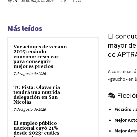
By
IN
19 de mayo de 2026
0
119
Más leídos
El conduc
mayor de 
Vacaciones de verano
2027: cuándo
de APTRA,
conviene reservar
para conseguir
mejores precios
A continuació
7 de agosto de 2026
«gaucho» en la
TC Pista: Olavarría
tendrá una nutrida
🎭 Ficció
delegación en San
Nicolás
Ficción:
Ta
7 de agosto de 2026
Mejor Acto
El empleo público
nacional cayó 21%
Mejor Actr
desde 2023: cuáles