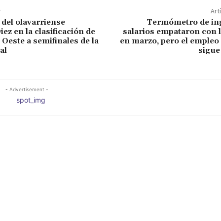
r
Art
 del olavarriense
Termómetro de ing
ez en la clasificación de
salarios empataron con l
 Oeste a semifinales de la
en marzo, pero el empleo
al
sigue
- Advertisement -