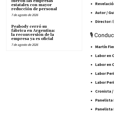
fueron las empresas
Revelació
estatales con mayor
reducción de personal
Autor / Gu
7 de agosto de 2026
Director:
E
Peabody cerró su
fábrica en Argentina:
🎙️ Condu
la reconversión de la
empresa ya es oficial
7 de agosto de 2026
Martín Fie
Labor en 
Labor en 
Labor Per
Labor Peri
Cronista /
Panelista
Panelista