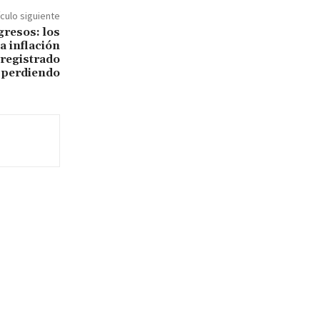
ículo siguiente
resos: los
a inflación
 registrado
 perdiendo