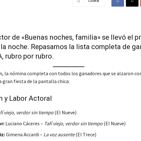
Cuota
tor de «Buenas noches, familia» se llevó el p
la noche. Repasamos la lista completa de g
 rubro por rubro.
n, la nómina completa con todos los ganadores que se alzaron con
 gran fiesta de la pantalla chica:
n y Labor Actoral
fí viejo, verdor sin tiempo
(El Nueve)
r:
Luciano Cáceres –
Tafí viejo, verdor sin tiempo
(El Nueve)
iz:
Gimena Accardi –
La voz ausente
(El Trece)