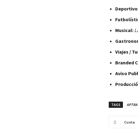
Deportivo
Futbolísti
Musical:
L
Gastrono
Viajes / T
Branded C
Aviso Publ
Producció
TAGS
APTRA
Cuota