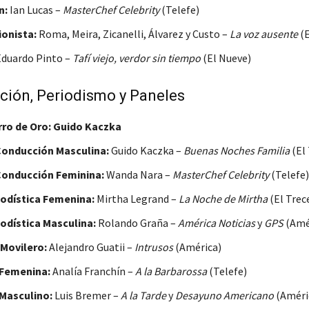
n:
Ian Lucas –
MasterChef Celebrity
(Telefe)
ionista:
Roma, Meira, Zicanelli, Álvarez y Custo –
La voz ausente
(E
duardo Pinto –
Tafí viejo, verdor sin tiempo
(El Nueve)
cción, Periodismo y Paneles
rro de Oro:
Guido Kaczka
Conducción Masculina:
Guido Kaczka –
Buenas Noches Familia
(El 
Conducción Feminina:
Wanda Nara –
MasterChef Celebrity
(Telefe)
iodística Femenina:
Mirtha Legrand –
La Noche de Mirtha
(El Trec
odística Masculina:
Rolando Graña –
América Noticias
y
GPS
(Amé
 Movilero:
Alejandro Guatii –
Intrusos
(América)
 Femenina:
Analía Franchín –
A la Barbarossa
(Telefe)
 Masculino:
Luis Bremer –
A la Tarde
y
Desayuno Americano
(Améri