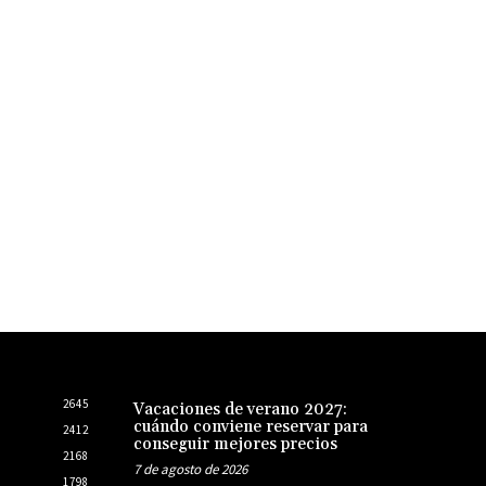
2645
Vacaciones de verano 2027:
cuándo conviene reservar para
2412
conseguir mejores precios
2168
7 de agosto de 2026
1798