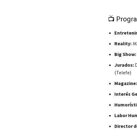
📺 Progra
Entreteni
Reality:
Ma
Big Show:
Jurados:
D
(Telefe)
Magazine:
Interés Ge
Humorístic
Labor Hum
Director d