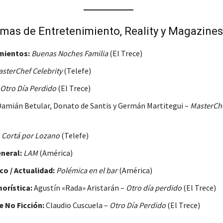
mas de Entretenimiento, Reality y Magazines
mientos:
Buenas Noches Familia
(El Trece)
sterChef Celebrity
(Telefe)
Otro Día Perdido
(El Trece)
amián Betular, Donato de Santis y Germán Martitegui –
MasterChe
Cortá por Lozano
(Telefe)
neral:
LAM
(América)
o / Actualidad:
Polémica en el bar
(América)
orística:
Agustín «Rada» Aristarán –
Otro día perdido
(El Trece)
e No Ficción:
Claudio Cuscuela –
Otro Día Perdido
(El Trece)