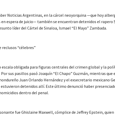
ber Noticias Argentinas, en la cárcel neoyorquina —que hoy alber
s en espera de juicio— también se encuentran detenidos el rapero 
esunto líder del Cártel de Sinaloa, Ismael “El Mayo” Zambada.
e reclusos “célebres”
 escala obligada para figuras centrales del crimen global y la polí
. Por sus pasillos pasó Joaquín “El Chapo” Guzmán, mientras que e
hondureño Juan Orlando Hernández y el exsecretario mexicano Ge
estuvieron detenidos allí. Este último denunció haber presenciad
homicidios dentro del penal.
sonante fue Ghislaine Maxwell, cómplice de Jeffrey Epstein, quien c