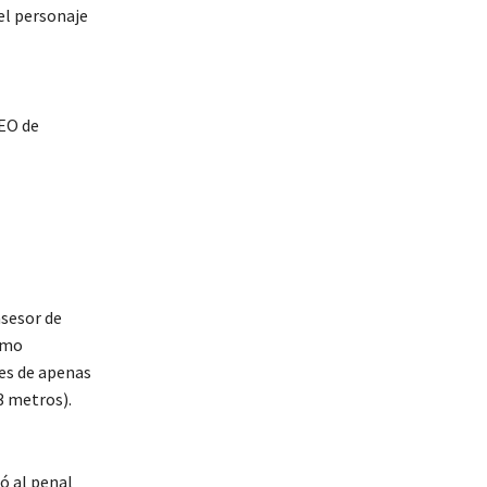
el personaje
CEO de
asesor de
omo
es de apenas
3 metros).
ó al penal