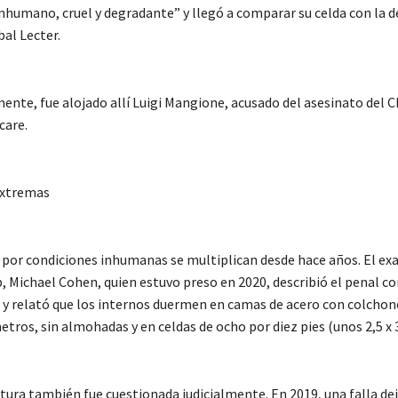
nhumano, cruel y degradante” y llegó a comparar su celda con la d
bal Lecter.
ente, fue alojado allí Luigi Mangione, acusado del asesinato del 
care.
extremas
 por condiciones inhumanas se multiplican desde hace años. El ex
 Michael Cohen, quien estuvo preso en 2020, describió el penal c
y relató que los internos duermen en camas de acero con colchon
tros, sin almohadas y en celdas de ocho por diez pies (unos 2,5 x 
tura también fue cuestionada judicialmente. En 2019, una falla dej