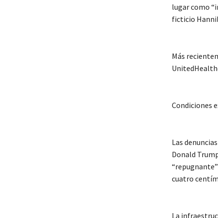
lugar como “i
ficticio Hanni
Más recientem
UnitedHealth
Condiciones 
Las denuncias
Donald Trump,
“repugnante” 
cuatro centíme
La infraestruc