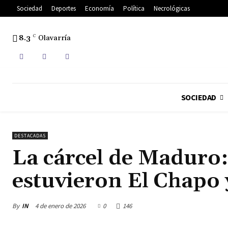
Sociedad
Deportes
Economía
Política
Necrológicas
8.3
C
Olavarría
SOCIEDAD
DESTACADAS
La cárcel de Maduro:
estuvieron El Chapo
By
IN
4 de enero de 2026
0
146