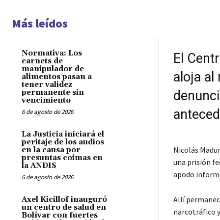
Más leídos
Normativa: Los
El Cent
carnets de
manipulador de
aloja al
alimentos pasan a
tener validez
permanente sin
denunci
vencimiento
antecede
6 de agosto de 2026
La Justicia iniciará el
peritaje de los audios
Nicolás Madur
en la causa por
presuntas coimas en
una prisión f
la ANDIS
apodo informal
6 de agosto de 2026
Allí permanec
Axel Kicillof inauguró
un centro de salud en
narcotráfico 
Bolívar con fuertes