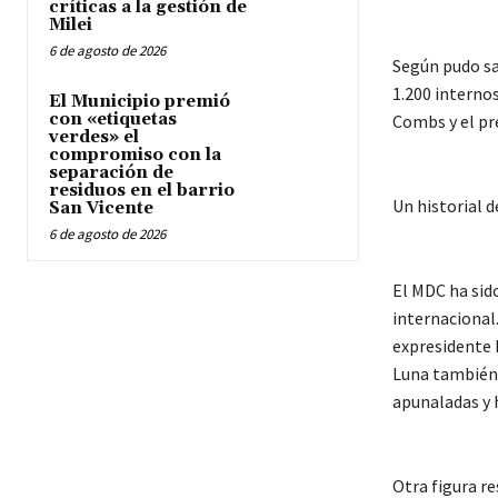
críticas a la gestión de
Milei
6 de agosto de 2026
Según pudo sa
1.200 interno
El Municipio premió
con «etiquetas
Combs y el pr
verdes» el
compromiso con la
separación de
residuos en el barrio
Un historial d
San Vicente
6 de agosto de 2026
El MDC ha sido
internacional
expresidente 
Luna también 
apunaladas y 
Otra figura re