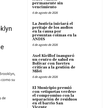
permanente sin
vencimiento
6 de agosto de 2026
La Justicia iniciará el
oklyn
peritaje de los audios
en la causa por
presuntas coimas en la
ANDIS
6 de agosto de 2026
ne
Axel Kicillof inauguró
un centro de salud en
Bolívar con fuertes
críticas a la gestión de
Milei
Brooklyn,
6 de agosto de 2026
a como su
El Municipio premió
con «etiquetas verdes»
el compromiso con la
s de
separación de residuos
en el barrio San
Vicente