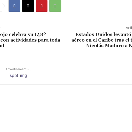
r
Art
ojo celebra su 148º
Estados Unidos levantó
 con actividades para toda
aéreo en el Caribe tras el 
ad
Nicolás Maduro a 
- Advertisement -