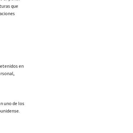
aturas que
zaciones
detenidos en
ersonal,
n uno de los
ounidense.