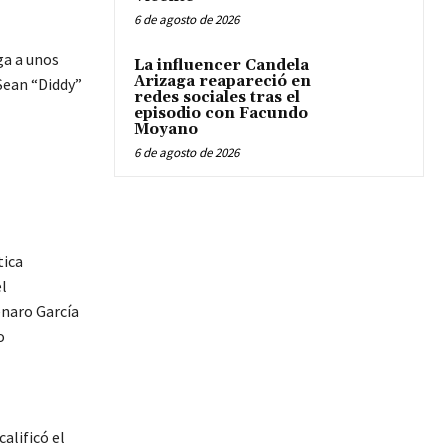
6 de agosto de 2026
ga a unos
La influencer Candela
Arizaga reapareció en
Sean “Diddy”
redes sociales tras el
episodio con Facundo
Moyano
6 de agosto de 2026
tica
l
naro García
o
alificó el