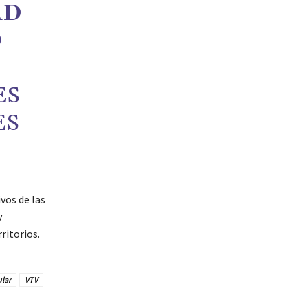
AD
O
ES
ES
vos de las
y
ritorios.
ular
VTV