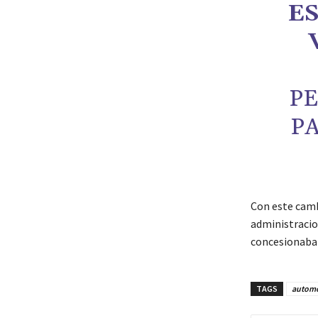
E
PE
PA
Con este camb
administracio
concesionaban
TAGS
automó