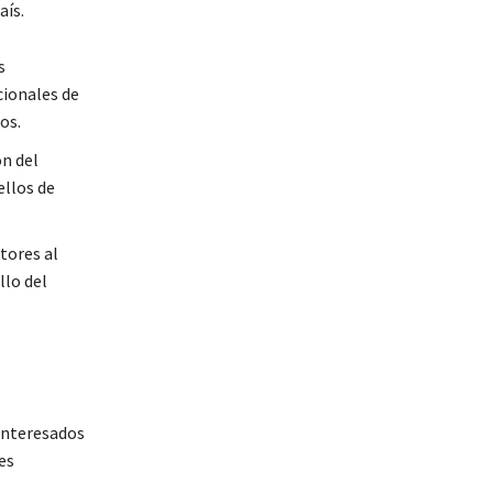
aís.
s
cionales de
os.
ón del
ellos de
tores al
llo del
 interesados
es