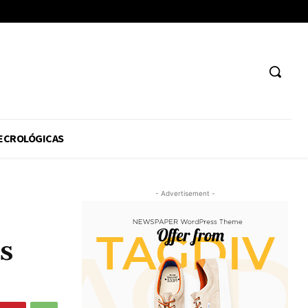
ECROLÓGICAS
- Advertisement -
s