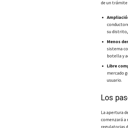
de un trámite 
Ampliación
conductore
su distrito
Menos de
sistema co
botella y 
Libre com
mercado ge
usuario.
Los pas
La apertura de
comenzará a r
regulatorias 