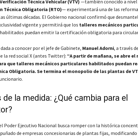
Verificación Técnica Vehicular (VTV)
—también conocido a nivel 
n Técnica Obligatoria (RTO)
— experimentará una de las reform
las últimas décadas. El Gobierno nacional confirmó que desmantel
clusividad vigente y permitirá que los
talleres mecánicos partic
bilitados puedan emitir la certificación obligatoria para circular
 dada a conocer por el jefe de Gabinete,
Manuel Adorni
, a través 
e la red social X (antes Twitter):
“A partir de mañana, se abre el 
ara que talleres mecánicos particulares habilitados puedan rea
ica Obligatoria. Se termina el monopolio de las plantas de VT
uncionario.
s de la medida: ¿Qué cambia para el
or?
del Poder Ejecutivo Nacional busca romper con la histórica concent
n puñado de empresas concesionarias de plantas fijas, modificando