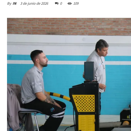
By
IN
3 de junio de 2026
0
109