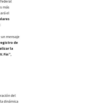
federal
as más
ará el
ulares
.
de un mensaje
registro de
lizar la
V. Fin”
,
ración del
 la dinámica