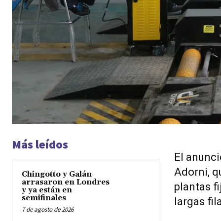
Más leídos
El anunci
Adorni, q
Chingotto y Galán
arrasaron en Londres
plantas f
y ya están en
semifinales
largas fil
7 de agosto de 2026