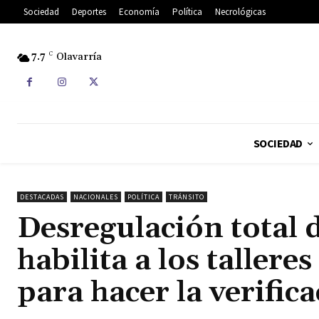
Sociedad
Deportes
Economía
Política
Necrológicas
7.7
C
Olavarría
SOCIEDAD
DESTACADAS
NACIONALES
POLÍTICA
TRÁNSITO
Desregulación total 
habilita a los taller
para hacer la verific