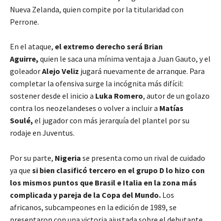
Nueva Zelanda, quien compite por la titularidad con
Perrone.
En el ataque,
el extremo derecho será Brian
Aguirre,
quien le saca una mínima ventaja a Juan Gauto, y el
goleador
Alejo Veliz
jugará nuevamente de arranque. Para
completar la ofensiva surge la incógnita más difícil:
sostener desde el inicio a
Luka Romero
, autor de un golazo
contra los neozelandeses o volver a incluir a
Matías
Soulé,
el jugador con más jerarquía del plantel por su
rodaje en Juventus.
Por su parte,
Nigeria
se presenta como un rival de cuidado
ya que
si bien clasificó tercero en el grupo D lo hizo con
los mismos puntos que Brasil e Italia en la zona más
complicada y pareja de la Copa del Mundo.
Los
africanos, subcampeones en la edición de 1989, se
presentaron con una victoria ajustada sobre el debutante