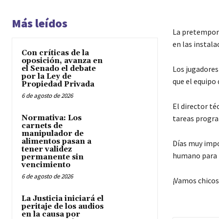
Más leídos
La pretempora
en las instala
Con críticas de la
oposición, avanza en
el Senado el debate
Los jugadores
por la Ley de
que el equipo
Propiedad Privada
6 de agosto de 2026
El director té
Normativa: Los
tareas progra
carnets de
manipulador de
alimentos pasan a
Días muy impor
tener validez
humano para l
permanente sin
vencimiento
6 de agosto de 2026
¡Vamos chicos
La Justicia iniciará el
peritaje de los audios
en la causa por