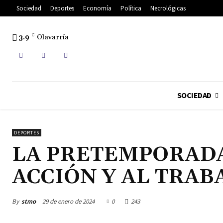
Sociedad
Deportes
Economía
Política
Necrológicas
3.9
C
Olavarría
SOCIEDAD
DEPORTES
LA PRETEMPORADA
ACCIÓN Y AL TRAB
By
stmo
29 de enero de 2024
0
243