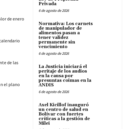
Privada
6 de agosto de 2026
alor de enero
Normativa: Los carnets
de manipulador de
alimentos pasan a
tener validez
calendario
permanente sin
vencimiento
6 de agosto de 2026
nte de las
La Justicia iniciará el
peritaje de los audios
en la causa por
presuntas coimas en la
en el plano
ANDIS
6 de agosto de 2026
Axel Kicillof inauguró
un centro de salud en
Bolívar con fuertes
críticas a la gestión de
Milei