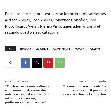
Entre los participantes estuvieron los atletas olavarrienses
Alfredo Ardiles, José Ardiles, Jonathan González, José
Rigo, Ricardo Viera y Pierina Viera, quien además logró el
segundo puesto en su categoría.
TAGS
atletismo
deportes
Fiestas Mayas
locales
Olavarría
Artículo anterior
Artículo siguiente
“Muchas cosas muy valiosas
El consumo masivo volvió a
en lo emocional, recuerdos
caer en abril pese a la
únicos e irremplazables para
desaceleración de la inflación
mi familia y para mí, no
pudieron ser recuperadas”