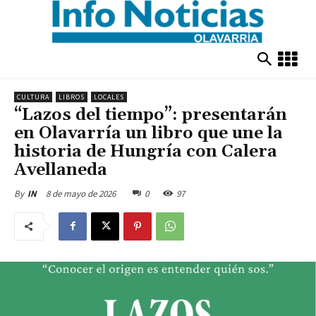
CULTURA
LIBROS
LOCALES
“Lazos del tiempo”: presentarán
en Olavarría un libro que une la
historia de Hungría con Calera
Avellaneda
8 de mayo de 2026
0
97
By
IN