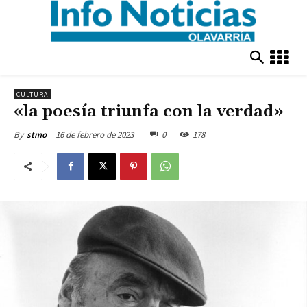
CULTURA
«la poesía triunfa con la verdad»
16 de febrero de 2023
0
178
By
stmo