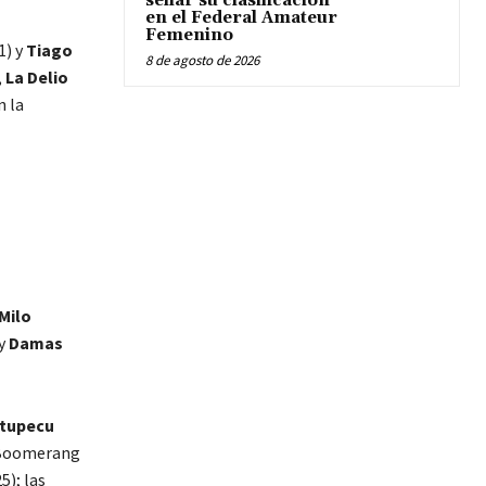
sellar su clasificación
en el Federal Amateur
Femenino
1) y
Tiago
8 de agosto de 2026
,
La Delio
 la
Milo
 y
Damas
tupecu
e Boomerang
5); las