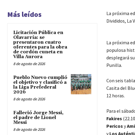
Más leídos
La próxima edi
Divididos, La 
Licitación Pública en
Olavarría: se
presentaron cuatro
La próxima ed
oferentes para la obra
populosa histo
de cordón cuneta en
Villa Aurora
desplegará su
8 de agosto de 2026
Punilla.
Pueblo Nuevo cumplió
Con seis tabl
el objetivo y clasificó a
la Liga Prefederal
Casita del Blu
2026
12 horas.
8 de agosto de 2026
Para el sábado
Falleció Jorge Messi,
el padre de Lionel
Fakires
(22.10
Messi
Pericos
y
Ami
8 de agosto de 2026
y
Los Autént