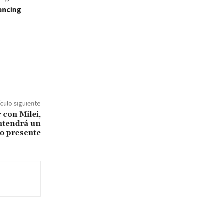
ancing
ículo siguiente
r con Milei,
ntendrá un
o presente