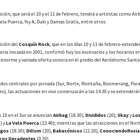
ción, que será el 10 y el 11 de febrero, tendrá a artirstas como Air
Vela Puerca, Ysy A, Duki y Damas Gratis, entre otros.
ición del
Cosquín Rock
, que en los días 10 y 11 de febrero extender
ria iniciada en 2001, confirmó hoy los escenarios y los horarios en
 enorme y variada oferta sonora en el predio del Aeródromo Santa
ados centrales por jornada (Sur, Norte, Montaña, Boomerang, Para
es), las actuaciones en vivo comenzarán a las 14.30 y se extenderá
 10 en el Sur se anuncian
Airbag
(18.30),
Divididos
(20),
Skay
y
Lo
) y
La Vela Puerca
(23.40); mientras que las atracciones en el Nor
gos
(18.30);
Dillom
(20),
Babasónicos
(21.20),
Conociendo
Rusia
icos Decadentes
(0.20).