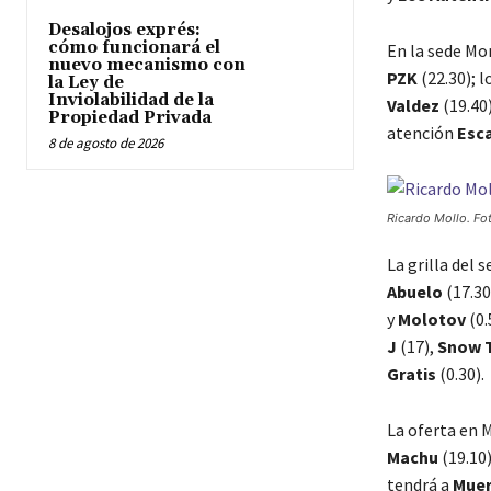
Desalojos exprés:
cómo funcionará el
En la sede M
nuevo mecanismo con
PZK
(22.30); 
la Ley de
Inviolabilidad de la
Valdez
(19.40
Propiedad Privada
atención
Esc
8 de agosto de 2026
Ricardo Mollo. Fo
La grilla del 
Abuelo
(17.30
y
Molotov
(0.
J
(17),
Snow 
Gratis
(0.30).
La oferta en 
Machu
(19.10
tendrá a
Muer