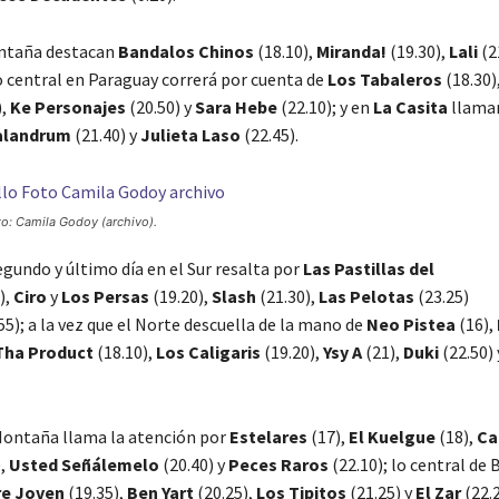
ontaña destacan
Bandalos Chinos
(18.10),
Miranda!
(19.30),
Lali
(2
lo central en Paraguay correrá por cuenta de
Los Tabaleros
(18.30)
),
Ke Personajes
(20.50) y
Sara Hebe
(22.10); y en
La Casita
llaman
alandrum
(21.40) y
Julieta Laso
(22.45).
to: Camila Godoy (archivo).
segundo y último día en el Sur resalta por
Las Pastillas del
),
Ciro
y
Los Persas
(19.20),
Slash
(21.30),
Las Pelotas
(23.25)
55); a la vez que el Norte descuella de la mano de
Neo Pistea
(16),
Tha Product
(18.10),
Los Caligaris
(19.20),
Ysy A
(21),
Duki
(22.50)
Montaña llama la atención por
Estelares
(17),
El Kuelgue
(18),
Ca
),
Usted Señálemelo
(20.40) y
Peces Raros
(22.10); lo central d
e Joven
(19.35),
Ben Yart
(20.25),
Los Tipitos
(21.25) y
El Zar
(22.2