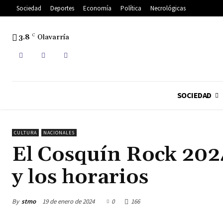
Sociedad
Deportes
Economía
Política
Necrológicas
3.8
C
Olavarría
SOCIEDAD
CULTURA
NACIONALES
El Cosquín Rock 2024
y los horarios
By
stmo
19 de enero de 2024
0
166