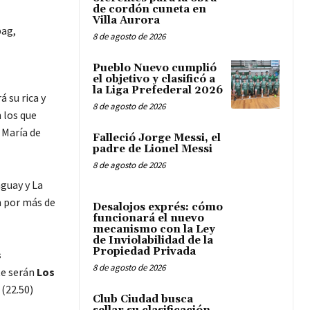
de cordón cuneta en
Villa Aurora
bag,
8 de agosto de 2026
Pueblo Nuevo cumplió
el objetivo y clasificó a
la Liga Prefederal 2026
á su rica y
8 de agosto de 2026
 los que
 María de
Falleció Jorge Messi, el
padre de Lionel Messi
8 de agosto de 2026
guay y La
n por más de
Desalojos exprés: cómo
funcionará el nuevo
mecanismo con la Ley
de Inviolabilidad de la
Propiedad Privada
s
8 de agosto de 2026
te serán
Los
(22.50)
Club Ciudad busca