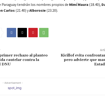
e Paraguay tendrán los nombres propios de
Mimí Maura
(18.40),
D
n Carlos
(21.40) y
Alborosie
(23.20).
r
Art
 primer rechazo al planteo
Kicillof evita confronta
da cautelar contra la
pero advierte que ma
el DNU
Estad
- Advertisement -