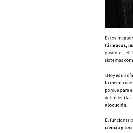
Estos megaor
fármacos, nu
gasíferas, el 
sistemas comp
«Hoy es un dí
lo mismo que 
porque para e
defender (la c
alocución.
El funcionari
ciencia y tec