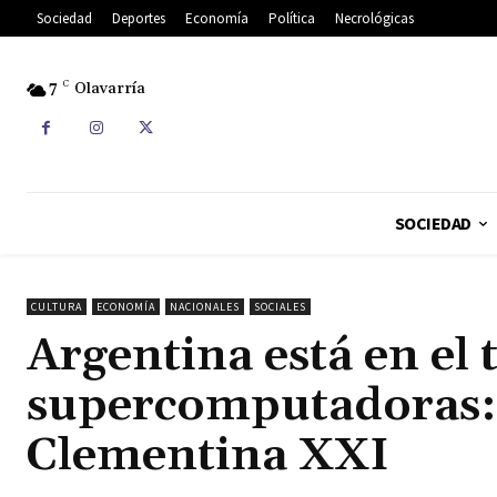
Sociedad
Deportes
Economía
Política
Necrológicas
7
C
Olavarría
SOCIEDAD
CULTURA
ECONOMÍA
NACIONALES
SOCIALES
Argentina está en el 
supercomputadoras:
Clementina XXI