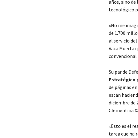
años, sino de 
tecnológico p
«No me imagin
de 1.700 mill
al servicio de
Vaca Muerta q
convencional d
Su par de Def
Estratégico 
de páginas ent
están haciend
diciembre de 2
Clementina XX
«Esto es el res
tarea que ha r