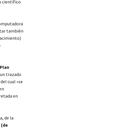
 científico
computadora
star también
 yacimiento)
o
Plan
 un trazado
del cual «se
en
cretada en
a, de la
 (de