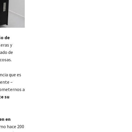
ño de
eras y
lado de
cosas.
ncia que es
gente –
prometernos a
te su
en en
como hace 200