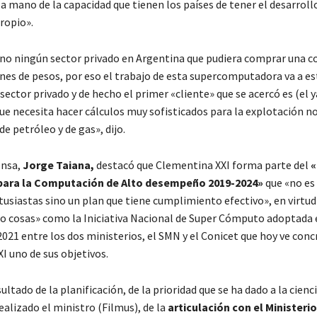
la mano de la capacidad que tienen los países de tener el desarrollo
ropio».
o ningún sector privado en Argentina que pudiera comprar una 
ones de pesos, por eso el trabajo de esta supercomputadora va a e
l sector privado y de hecho el primer «cliente» que se acercó es (el
ue necesita hacer cálculos muy sofisticados para la explotación n
e petróleo y de gas», dijo.
ensa,
Jorge Taiana,
destacó que Clementina XXI forma parte del
«
para la Computación de Alto desempeño 2019-2024»
que «no es
usiastas sino un plan que tiene cumplimiento efectivo», en virtud 
o cosas» como la Iniciativa Nacional de Super Cómputo adoptada 
021 entre los dos ministerios, el SMN y el Conicet que hoy ve con
I uno de sus objetivos.
ultado de la planificación, de la prioridad que se ha dado a la cienci
ealizado el ministro (Filmus), de la
articulación con el Ministerio