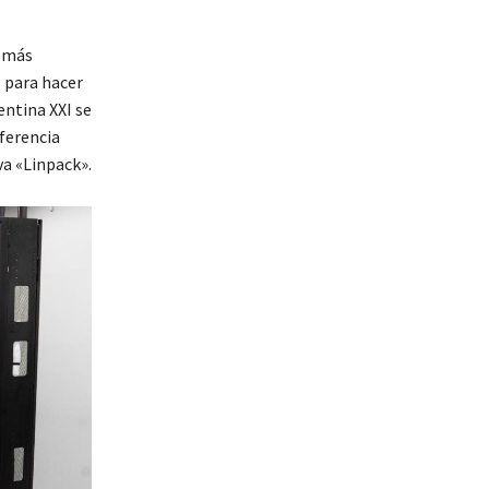
a más
 para hacer
entina XXI se
eferencia
va «Linpack».