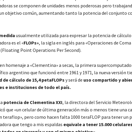
doras se componen de unidades menos poderosas pero trabajand
un objetivo común, aumentando tanto la potencia del conjunto c
 medida
usualmente utilizada para expresar la potencia de cálculo
ora es el «
FLOPs»
, la sigla en inglés para «Operaciones de Coma
(Floating Point Operations Per Second).
 en homenaje a «Clementina» a secas, la primera supercomputador
fico argentino que funcionó entre 1961 y 1971, la nueva versión ti
d de cálculo de 15,4 petaFLOPs
y será de
uso compartido y abie
s e instituciones de todo el país.
la
potencia de Clementina XXI
, la directora del Servicio Meteoro
icó que «un celular de última generación más o menos tiene una c
 teraflop», pero como hacen falta 1000 teraFLOP para tener un 
adora que tengo a mis espaldas
equivale a tener 15.000 celular
todos en sincronía y con el mismo objetivo».