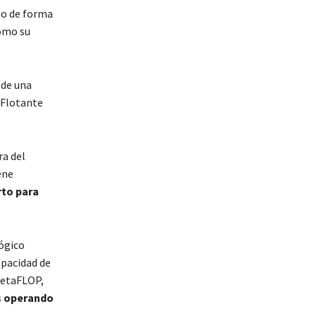
o de forma
omo su
 de una
 Flotante
a del
ene
rto para
lógico
apacidad de
petaFLOP,
es operando