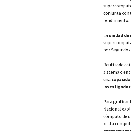
supercomputa
conjunta con 
rendimiento.
La
unidad de
supercomputad
por Segundo» 
Bautizada así
sistema cientí
una
capacida
investigadore
Para graficar 
Nacional expl
cómputo de un
«esta comput
exactamente 