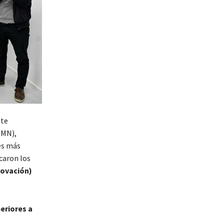
ste
SMN),
es más
caron los
novación)
eriores a