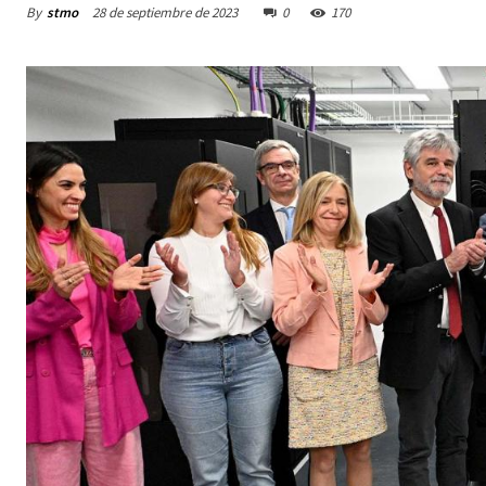
By
stmo
28 de septiembre de 2023
0
170