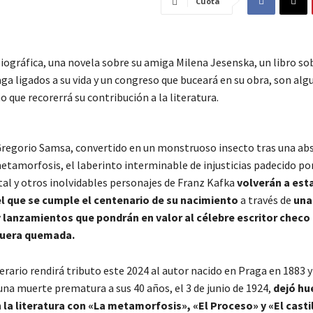
Cuota
iográfica, una novela sobre su amiga Milena Jesenska, un libro so
ga ligados a su vida y un congreso que buceará en su obra, son alg
o que recorerrá su contribución a la literatura.
Gregorio Samsa, convertido en un monstruoso insecto tras una ab
etamorfosis, el laberinto interminable de injusticias padecido po
tal y otros inolvidables personajes de Franz Kafka
volverán a est
el que se cumple el centenario de su nacimiento
a través de
una
 lanzamientos que pondrán en valor al célebre escritor checo 
fuera quemada.
terario rendirá tributo este 2024 al autor nacido en Praga en 1883 y
una muerte prematura a sus 40 años, el 3 de junio de 1924,
dejó hu
 la literatura con «La metamorfosis», «El Proceso» y «El casti