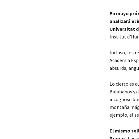
En mayo próx
analizará el 
Universitat 
Institut d’Hu
Incluso, los r
Academia Espa
absurda, angu
Lo cierto es q
Balabanov y d
incognoscible 
montaña mágic
ejemplo, el s
El mismo sel
Praga»
, basa