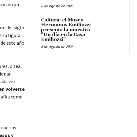
eron en un
6 de agosto de 2026
Cultura: el Museo
Hermanos Emiliozzi
re del siglo
presenta la muestra
“Un día en la Casa
s su figura
Emiliozzi”
 de este año
6 de agosto de 2026
res, o sea,
cionar
cada vez
 en volverse
 Kafka como
 que sus
esos y