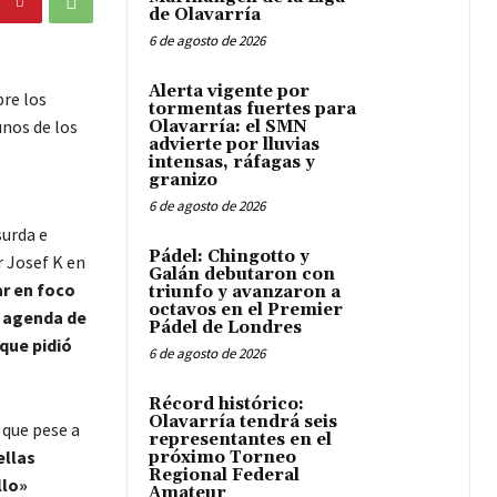
de Olavarría
6 de agosto de 2026
Alerta vigente por
bre los
tormentas fuertes para
unos de los
Olavarría: el SMN
advierte por lluvias
intensas, ráfagas y
granizo
6 de agosto de 2026
surda e
Pádel: Chingotto y
r Josef K en
Galán debutaron con
ar en foco
triunfo y avanzaron a
octavos en el Premier
 agenda de
Pádel de Londres
que pidió
6 de agosto de 2026
Récord histórico:
Olavarría tendrá seis
 que pese a
representantes en el
ellas
próximo Torneo
Regional Federal
llo»
Amateur