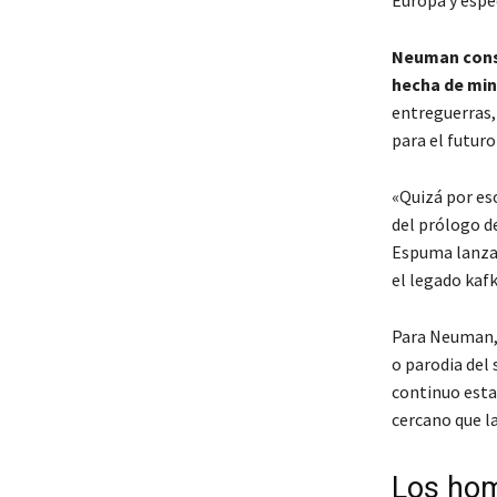
Europa y espe
Neuman consi
hecha de min
entreguerras,
para el futuro
«Quizá por eso
del prólogo d
Espuma lanzará
el legado kaf
Para Neuman, 
o parodia del
continuo esta
cercano que l
Los ho