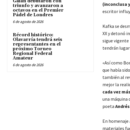
Galán debutaron con
(inconclusa 
triunfo y avanzaron a
octavos en el Premier
escritor influ
Pádel de Londres
6 de agosto de 2026
Kafka se desm
XX y detonó in
Récord histórico:
Olavarría tendrá seis
sigue vigente 
representantes en el
tendrán lugar
próximo Torneo
Regional Federal
Amateur
«Así como Bor
6 de agosto de 2026
que había sido
también al re
mejor la reali
cada vez más
una máquina de
poeta
Andrés
En homenaje a
materiales f