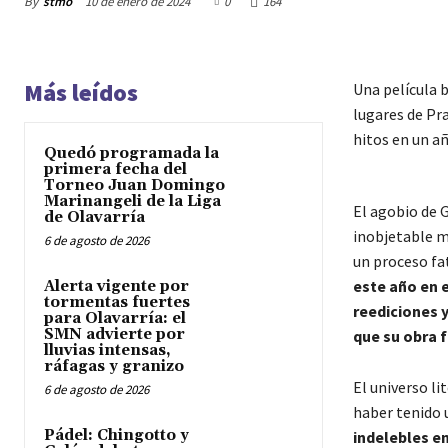
By
stmo
10 de enero de 2024
0
164
Más leídos
Una película b
lugares de Pra
hitos en un añ
Quedó programada la
primera fecha del
Torneo Juan Domingo
Marinangeli de la Liga
El agobio de 
de Olavarría
inobjetable m
6 de agosto de 2026
un proceso fa
este año en 
Alerta vigente por
tormentas fuertes
reediciones y
para Olavarría: el
SMN advierte por
que su obra 
lluvias intensas,
ráfagas y granizo
El universo li
6 de agosto de 2026
haber tenido 
Pádel: Chingotto y
indelebles en