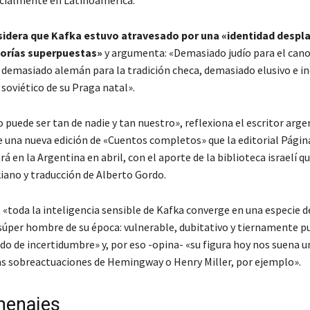
cialmente en Latinoamérica.
dera que Kafka estuvo atravesado por una «identidad despl
orías superpuestas»
y argumenta: «Demasiado judío para el can
 demasiado alemán para la tradición checa, demasiado elusivo e 
 soviético de su Praga natal».
 puede ser tan de nadie y tan nuestro», reflexiona el escritor arge
e una nueva edición de «Cuentos completos» que la editorial Págin
 en la Argentina en abril, con el aporte de la biblioteca israelí q
kiano y traducción de Alberto Gordo.
«toda la inteligencia sensible de Kafka converge en una especie d
 súper hombre de su época: vulnerable, dubitativo y tiernamente p
do de incertidumbre» y, por eso -opina- «su figura hoy nos suena u
as sobreactuaciones de Hemingway o Henry Miller, por ejemplo».
menajes