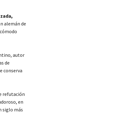
azada,
on alemán de
incómodo
ntino, autor
as de
ue conserva
e refutación
udoroso, en
n siglo más