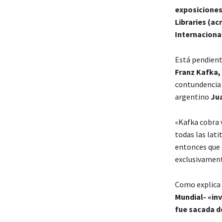
exposiciones
Libraries (ac
Internacional
Está pendient
Franz Kafka,
contundencia d
argentino
Ju
«Kafka cobra v
todas las lati
entonces que n
exclusivament
Como explica
Mundial- «inv
fue sacada de