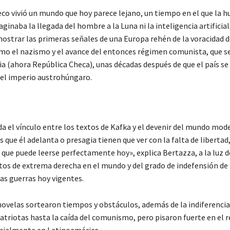
heco vivió un mundo que hoy parece lejano, un tiempo en el que la 
ginaba la llegada del hombre a la Luna ni la inteligencia artificial,
strar las primeras señales de una Europa rehén de la voracidad d
mo el nazismo y el avance del entonces régimen comunista, que s
a (ahora República Checa), unas décadas después de que el país se
el imperio austrohúngaro.
da el vínculo entre los textos de Kafka y el devenir del mundo mod
que él adelanta o presagia tienen que ver con la falta de libertad,
 que puede leerse perfectamente hoy», explica Bertazza, a la luz d
os de extrema derecha en el mundo y del grado de indefensión de 
as guerras hoy vigentes.
 novelas sortearon tiempos y obstáculos, además de la indiferencia
triotas hasta la caída del comunismo, pero pisaron fuerte en el r