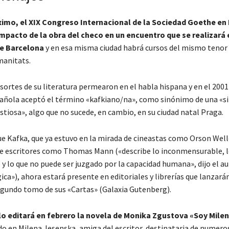
imo, el XIX Congreso Internacional de la Sociedad Goethe en
impacto de la obra del checo en un encuentro que se realizará 
de Barcelona
y en esa misma ciudad habrá cursos del mismo tenor 
manitats.
esortes de su literatura permearon en el habla hispana y en el 2001
ñola aceptó el término «kafkiano/na», como sinónimo de una «si
stiosa», algo que no sucede, en cambio, en su ciudad natal Praga.
ue Kafka, que ya estuvo en la mirada de cineastas como Orson Well
e escritores como Thomas Mann («describe lo inconmensurable, 
y lo que no puede ser juzgado por la capacidad humana», dijo el au
a»), ahora estará presente en editoriales y librerías que lanzarán
egundo tomo de sus «Cartas» (Galaxia Gutenberg).
lo editará en febrero la novela de Monika Zgustova «Soy Milen
do en Milena Jesenska, amiga del escritor, destinataria de numero