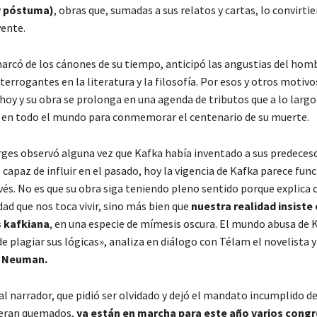
y póstuma)
, obras que, sumadas a sus relatos y cartas, lo convirti
yente.
arcó de los cánones de su tiempo, anticipó las angustias del homb
terrogantes en la literatura y la filosofía. Por esos y otros motivo
hoy y su obra se prolonga en una agenda de tributos que a lo largo
 en todo el mundo para conmemorar el centenario de su muerte.
ges observó alguna vez que Kafka había inventado a sus predeceso
 capaz de influir en el pasado, hoy la vigencia de Kafka parece fun
vés. No es que su obra siga teniendo pleno sentido porque explica 
dad que nos toca vivir, sino más bien que
nuestra realidad insiste
 kafkiana
, en una especie de mímesis oscura. El mundo abusa de
 plagiar sus lógicas», analiza en diálogo con Télam el novelista y
 Neuman.
l narrador, que pidió ser olvidado y dejó el mandato incumplido de
ueran quemados,
ya están en marcha para este año varios congr