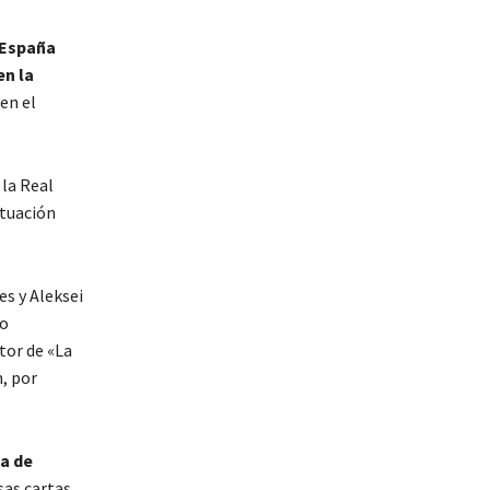
 España
en la
en el
 la Real
tuación
es y Aleksei
lo
tor de «La
, por
a de
sas cartas