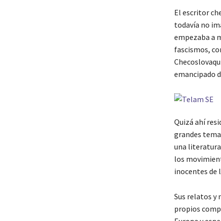
El escritor c
todavía no ima
empezaba a mo
fascismos, co
Checoslovaqui
emancipado d
Quizá ahí resi
grandes temas 
una literatura
los movimient
inocentes de l
Sus relatos y
propios compa