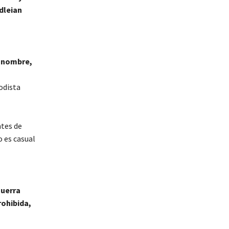
dleian
 nombre,
odista
ntes de
o es casual
Guerra
rohibida,