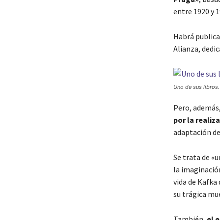
entre 1920 y 1
Habrá publicac
Alianza, dedic
Uno de sus libros.
Pero, además
por la reali
adaptación de
Se trata de «
la imaginació
vida de Kafka
su trágica mue
También,
el 