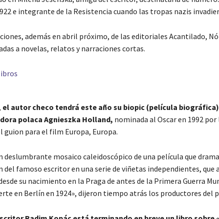
922 e integrante de la Resistencia cuando las tropas nazis invadier
iones, además en abril próximo, de las editoriales Acantilado, Nó
adas a novelas, relatos y narraciones cortas.
,
el autor checo tendrá este año su biopic (película biográfica),
zadora polaca Agnieszka Holland,
nominada al Oscar en 1992 por 
l guion para el film Europa, Europa.
un deslumbrante mosaico caleidoscópico de una película que dramat
n del famoso escritor en una serie de viñetas independientes, que 
 desde su nacimiento en la Praga de antes de la Primera Guerra Mun
rte en Berlín en 1924», dijeron tiempo atrás los productores del 
escritor Radim Kopác está terminando en breve un libro sobre «