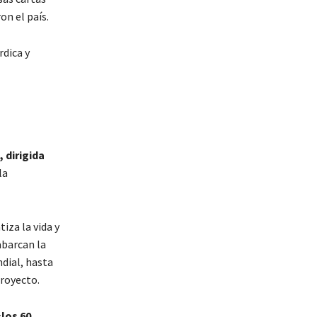
on el país.
rdica y
 dirigida
la
iza la vida y
abarcan la
dial, hasta
proyecto.
los 60