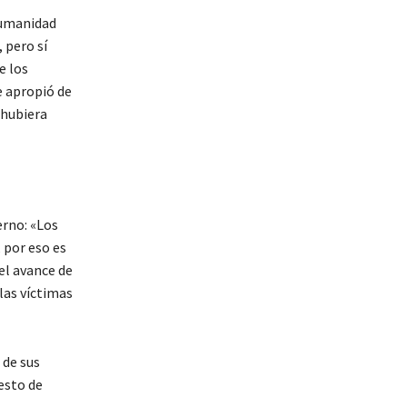
humanidad
 pero sí
e los
e apropió de
 hubiera
erno: «Los
 por eso es
el avance de
las víctimas
 de sus
esto de