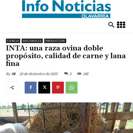
CIENCIA
NACIONALES
PRODUCCION
INTA: una raza ovina doble
propósito, calidad de carne y lana
fina
29 de diciembre de 2025
0
188
By
IN